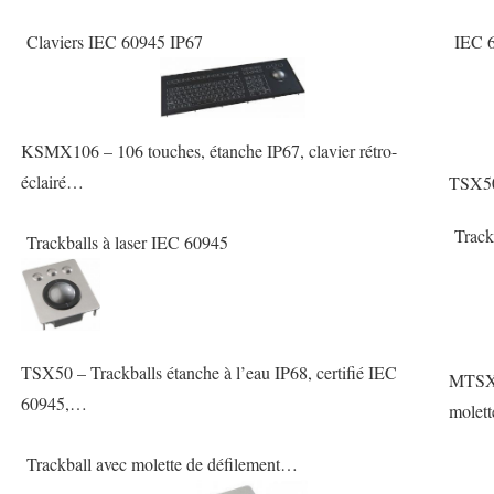
Claviers IEC 60945 IP67
IEC 60
KSMX106 – 106 touches, étanche IP67, clavier rétro-
éclairé…
TSX50C
Track
Trackballs à laser IEC 60945
TSX50 – Trackballs étanche à l’eau IP68, certifié IEC
MTSX3
60945,…
molet
Trackball avec molette de défilement…