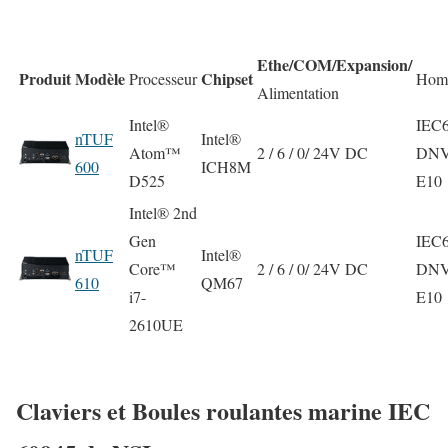
Ethe/COM/Expansion/
Produit
Modèle
Chipset
Processeur
Homo
Alimentation
Intel®
IEC6
nTUF
Intel®
Atom™
2 / 6 / 0/ 24V DC
DNV
600
ICH8M
D525
E10
Intel® 2nd
Gen
IEC6
nTUF
Intel®
Core™
2 / 6 / 0/ 24V DC
DNV
610
QM67
i7-
E10
2610UE
Claviers et Boules roulantes marine IEC