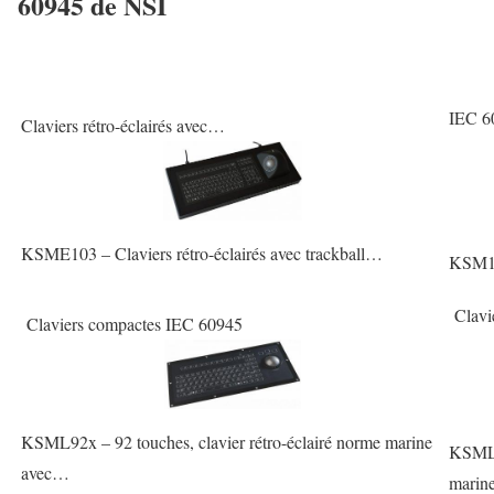
60945 de NSI
IEC 6
Claviers rétro-éclairés avec…
KSME103 – Claviers rétro-éclairés avec trackball…
KSM103
Clavie
Claviers compactes IEC 60945
KSML92x – 92 touches, clavier rétro-éclairé norme marine
KSML10
avec…
mari