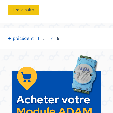
Lire la suite
Page
Page
Page
←
précédent
1
…
7
8