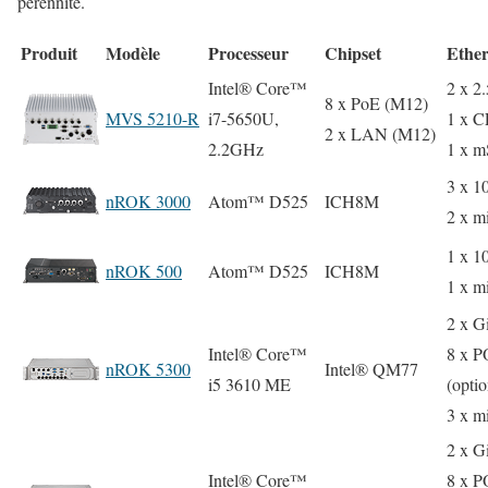
pérennité.
Produit
Modèle
Processeur
Chipset
Ether
Intel® Core™
2 x 
8 x PoE (M12)
MVS 5210-R
i7-5650U,
1 x C
2 x LAN (M12)
2.2GHz
1 x 
3 x 1
nROK 3000
Atom™ D525
ICH8M
2 x m
1 x 1
nROK 500
Atom™ D525
ICH8M
1 x m
2 x 
Intel® Core™
8 x 
nROK 5300
Intel® QM77
i5 3610 ME
(optio
3 x m
2 x 
Intel® Core™
8 x 