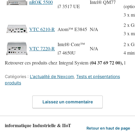
nROK 5500
Intel® QM77
i7 3517 UE
(optio
3 x m
2 x 
VTC 6210-R
Atom™ E3845
N/A
3 x m
Intel® Core™
2 x 
VTC 7220-R
N/A
i7 4650U
4 min
(04 37 69 72 00),
Retrouver ces produits chez Integral System
l
Catégories :
L'actualité de Nexcom
,
Tests et présentations
produits
Laissez un commentaire
informatique Industrielle & IIoT
Retour en haut de page