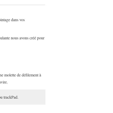
pointage dans vos
roulante nous avons créé pour
ne
molette de défilement à
avire
.
ou trackPad.