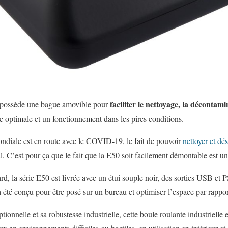
faciliter le nettoyage
, la décontami
possède une bague amovible
pour
e optimale
et un fonctionnement
dans les pires
conditions
.
ndiale est en route avec le COVID-19, le fait de pouvoir
nettoyer et dé
l. C’est pour ça que le fait que la E50 soit facilement démontable est un
ard
,
la série
E50
est livrée avec un
étui souple
noir
, des sorties
USB
et
P
 été
conçu pour être posé sur un bureau
et optimiser
l’espace
par rappor
ptionnelle
et
sa robustesse
industrielle
,
cette boule roulante industrielle 