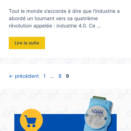
Tout le monde s’accorde à dire que l’industrie a
abordé un tournant vers sa quatrième
révolution appelée : industrie 4.0. Ce …
Lire la suite
Page
Page
Page
←
précédent
1
…
8
9