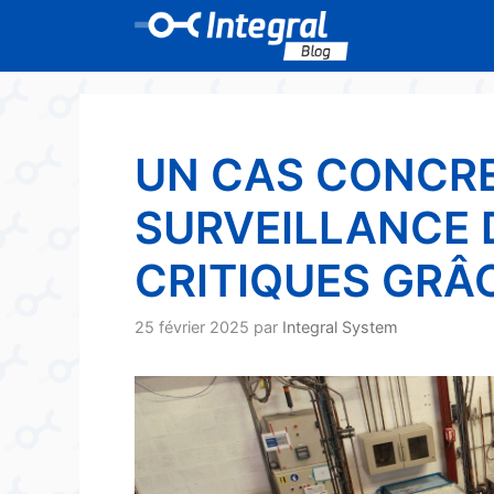
Aller
au
contenu
UN CAS CONCRE
SURVEILLANCE 
CRITIQUES GRÂC
25 février 2025
par
Integral System