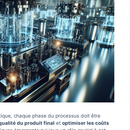
astique, chaque phase du processus doit être
qualité du produit final
et
optimiser les coûts