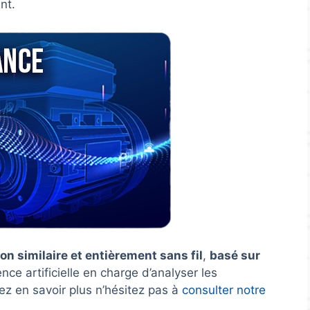
nt.
ion similaire et entièrement sans fil
,
basé sur
ence artificielle en charge d’analyser les
ez en savoir plus n’hésitez pas à
consulter notre