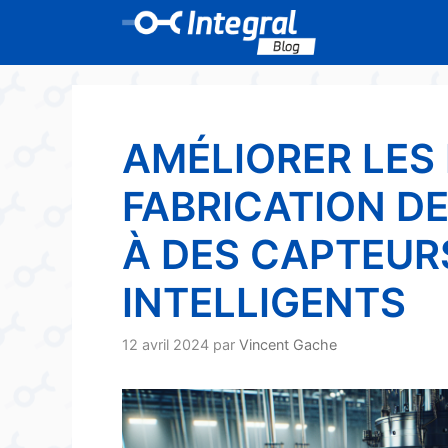
Aller
au
contenu
AMÉLIORER LES
FABRICATION D
À DES CAPTEUR
INTELLIGENTS
12 avril 2024
par
Vincent Gache