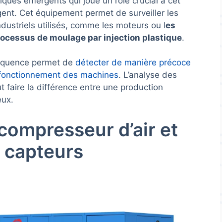
giques émergents qui joue un rôle crucial à cet
igent. Cet équipement permet de surveiller les
ustriels utilisés, comme les moteurs ou l
es
rocessus de moulage par injection plastique
.
fréquence permet de
détecter de manière précoce
 fonctionnement des machines
. L’analyse des
t faire la différence entre une production
eux.
 compresseur d’air et
r capteurs