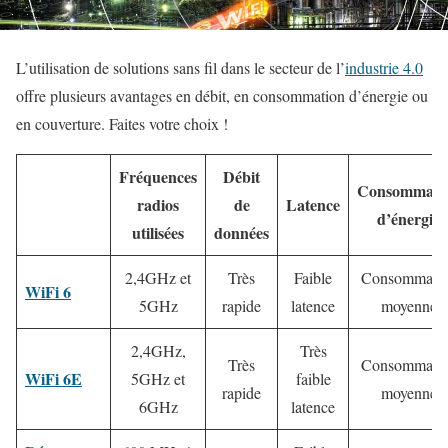
L’utilisation de solutions sans fil dans le secteur de l’
industrie 4.0
offre plusieurs avantages en débit, en consommation d’énergie ou
en couverture. Faites votre choix !
Fréquences
Débit
Consommati
radios
de
Latence
d’énergie
utilisées
données
2,4GHz et
Très
Faible
Consommati
WiFi 6
5GHz
rapide
latence
moyenne
2,4GHz,
Très
Très
Consommati
WiFi 6E
5GHz et
faible
rapide
moyenne
6GHz
latence