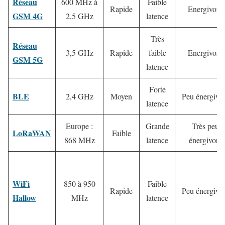
Réseau
600 MHz à
Faible
Rapide
Energivore
GSM 4G
2,5 GHz
latence
Très
Réseau
3,5 GHz
Rapide
faible
Energivore
GSM 5G
latence
Forte
BLE
2,4 GHz
Moyen
Peu énergivo
latence
Europe :
Grande
Très peu
LoRaWAN
Faible
868 MHz
latence
énergivore
WiFi
850 à 950
Faible
Rapide
Peu énergivo
Hallow
MHz
latence