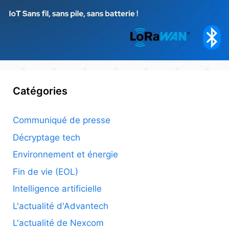
Catégories
Communiqué de presse
Décryptage tech
Environnement et énergie
Fin de vie (EOL)
Intelligence artificielle
L'actualité d'Advantech
L'actualité de Nexcom