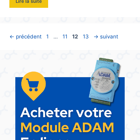
Lire la suite
Page
Page
Page
Page
←
précédent
1
…
11
12
13
→
suivant