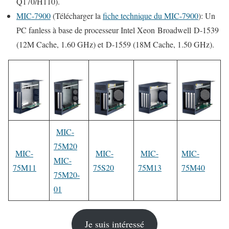
Q170/H110).
MIC-7900
(Télécharger la
fiche technique du MIC-7900
): Un
PC fanless à base de processeur Intel Xeon Broadwell D-1539
(12M Cache, 1.60 GHz) et D-1559 (18M Cache, 1.50 GHz).
MIC-
75M20
MIC-
MIC-
MIC-
MIC-
MIC-
75M11
75S20
75M13
75M40
75M20-
01
Je suis intéressé