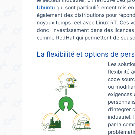
le secteur industriel, on retrouve des p
Ubuntu
qui sont particulièrement mis en 
également des distributions pour répon
noyaux temps réel avec Linux RT. Ces ver
donc l’investissement dans des licences 
comme RedHat qui permettent de souscri
La flexibilité et options de per
Les soluti
flexibilité
code source
ou modifia
exigences 
personnalis
d’intégrer
industriel.
par la com
problématiq