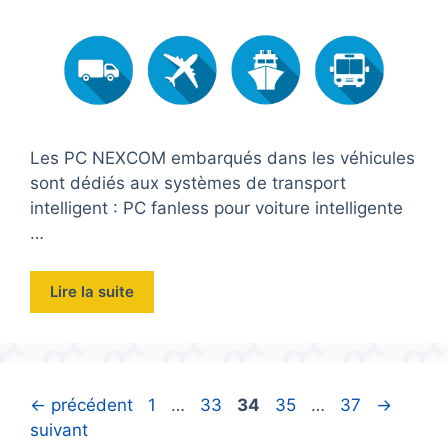
Les PC NEXCOM embarqués dans les véhicules
sont dédiés aux systèmes de transport
intelligent : PC fanless pour voiture intelligente
…
Lire la suite
Page
Page
Page
Page
Page
←
précédent
1
…
33
34
35
…
37
→
suivant