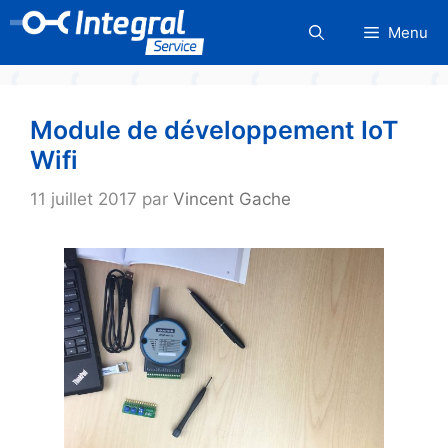
Aller
Menu
au
contenu
Module de développement IoT
Wifi
11 juillet 2017
par
Vincent Gache