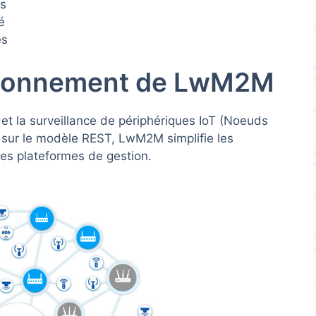
es
é
es
ctionnement de LwM2M
t la surveillance de périphériques IoT (Noeuds
 sur le modèle REST, LwM2M simplifie les
les plateformes de gestion.