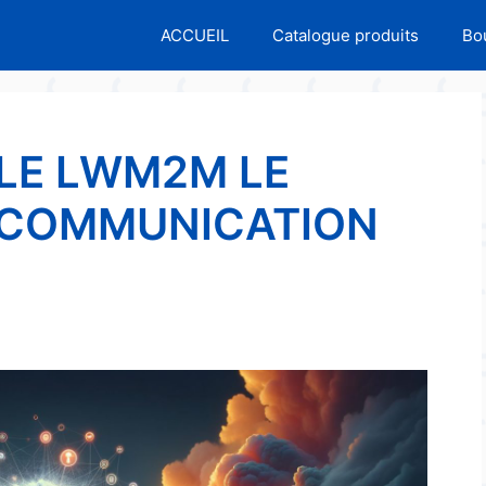
ACCUEIL
Catalogue produits
Bo
 LE LWM2M LE
 COMMUNICATION