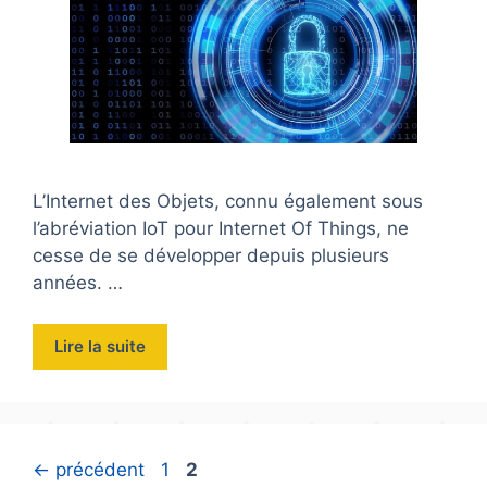
L’Internet des Objets, connu également sous
l’abréviation IoT pour Internet Of Things, ne
cesse de se développer depuis plusieurs
années. …
Lire la suite
Page
Page
←
précédent
1
2