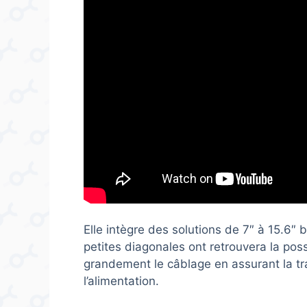
Elle intègre des solutions de 7″ à 15.6″
petites diagonales ont retrouvera la poss
grandement le câblage en assurant la 
l’alimentation.